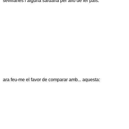
sevillanes i alguna sardana per allò de fer país.
ara feu-me el favor de comparar amb... aquesta: