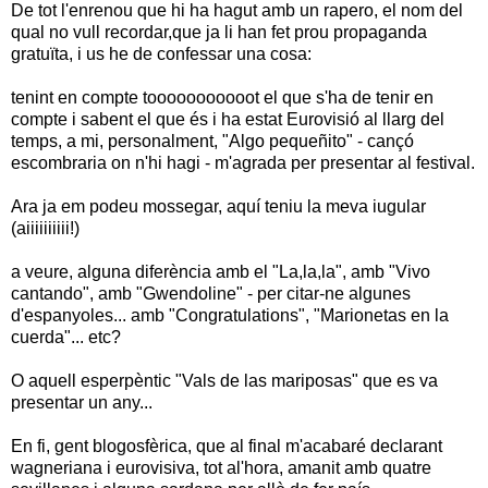
De tot l'enrenou que hi ha hagut amb un rapero, el nom del
qual no vull recordar,que ja li han fet prou propaganda
gratuïta, i us he de confessar una cosa:
tenint en compte tooooooooooot el que s'ha de tenir en
compte i sabent el que és i ha estat Eurovisió al llarg del
temps, a mi, personalment, "Algo pequeñito" - cançó
escombraria on n'hi hagi - m'agrada per presentar al festival.
Ara ja em podeu mossegar, aquí teniu la meva iugular
(aiiiiiiiiii!)
a veure, alguna diferència amb el "La,la,la", amb "Vivo
cantando", amb "Gwendoline" - per citar-ne algunes
d'espanyoles... amb "Congratulations", "Marionetas en la
cuerda"... etc?
O aquell esperpèntic "Vals de las mariposas" que es va
presentar un any...
En fi, gent blogosfèrica, que al final m'acabaré declarant
wagneriana i eurovisiva, tot al'hora, amanit amb quatre