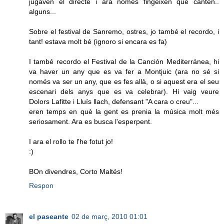
jugaven el directe i ara només fingeixen que canten..
alguns...
Sobre el festival de Sanremo, ostres, jo també el recordo, i
tant! estava molt bé (ignoro si encara es fa)
I també recordo el Festival de la Canción Mediterránea, hi
va haver un any que es va fer a Montjuic (ara no sé si
només va ser un any, que es fes allà, o si aquest era el seu
escenari dels anys que es va celebrar). Hi vaig veure
Dolors Lafitte i Lluís llach, defensant "A cara o creu"...
eren temps en què la gent es prenia la música molt més
seriosament. Ara es busca l'esperpent.
I ara el rollo te l'he fotut jo!
:)
BOn divendres, Corto Maltés!
Respon
el paseante
02 de març, 2010 01:01