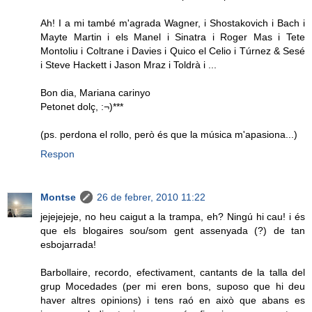
Ah! I a mi també m'agrada Wagner, i Shostakovich i Bach i
Mayte Martin i els Manel i Sinatra i Roger Mas i Tete
Montoliu i Coltrane i Davies i Quico el Celio i Túrnez & Sesé
i Steve Hackett i Jason Mraz i Toldrà i ...
Bon dia, Mariana carinyo
Petonet dolç, :¬)***
(ps. perdona el rollo, però és que la música m'apasiona...)
Respon
Montse
26 de febrer, 2010 11:22
jejejejeje, no heu caigut a la trampa, eh? Ningú hi cau! i és
que els blogaires sou/som gent assenyada (?) de tan
esbojarrada!
Barbollaire, recordo, efectivament, cantants de la talla del
grup Mocedades (per mi eren bons, suposo que hi deu
haver altres opinions) i tens raó en això que abans es