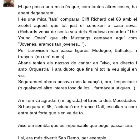
El que passa una mica és que, com tantes altres coses, ha
anant degenerant.
I és una mica "fals" comparar Cliff Richard del 68 amb el
xicotet aquest que tot just el coneixen a casa seva.
(Richards venia de ser la veu dels Shadows recordeu "The
Young Ones" que els Mustangs cantaven aquí com
"Jovenes, eramos tan jovenes...").
Per Eurovision han passa figures: Modugno, Battiato,.. i
trunyos: (no diré noms).
Abans tenien els nassos de cantar en "vivo, en directo i
amb Orquestra" i ara dubto que fins hi tot la veu sigui en
viu.
Segurament abans pesava més la cançó i, ara, l'espectacle
(o qualsevol altre interes fosc de les... farmaceuuutiques...)
A mi em va agradar (i m'agrada) el Eres tu dels Mocedades
Si busqueu el 65, l'actuació de France Gall, escoltareu com
entra tant forta que s'en va de to...
Això em sembla que és impensable que pugui passar ara.
I si, era més divertit San Remo, per exemple...