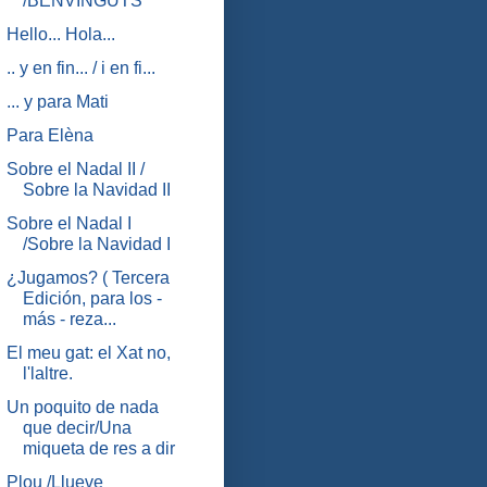
/BENVINGUTS
Hello... Hola...
.. y en fin... / i en fi...
... y para Mati
Para Elèna
Sobre el Nadal II /
Sobre la Navidad II
Sobre el Nadal I
/Sobre la Navidad I
¿Jugamos? ( Tercera
Edición, para los -
más - reza...
El meu gat: el Xat no,
l'laltre.
Un poquito de nada
que decir/Una
miqueta de res a dir
Plou /Llueve