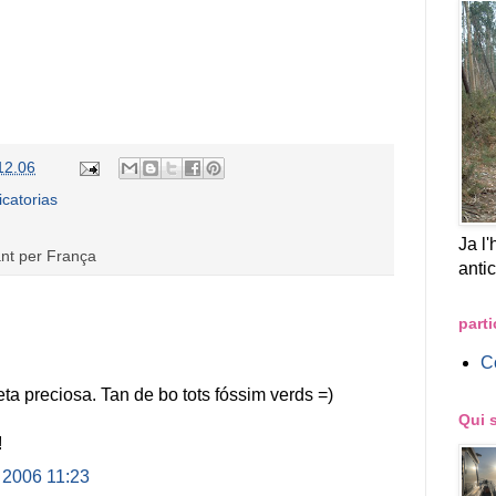
12.06
icatorias
Ja l'
nt per França
anti
parti
Co
ta preciosa. Tan de bo tots fóssim verds =)
Qui 
!
 2006 11:23