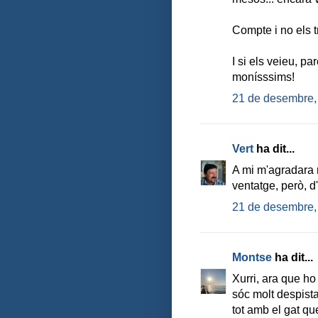
Compte i no els t
I si els veieu, p
monísssims!
21 de desembre,
Vert
ha dit...
A mi m'agradara m
ventatge, però, d
21 de desembre,
Montse
ha dit...
Xurri, ara que ho 
sóc molt despista
tot amb el gat q