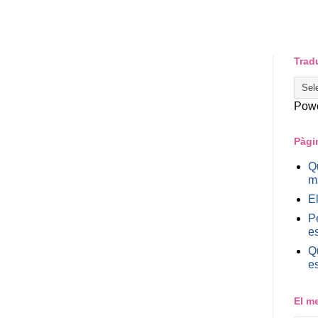
Trad
Pow
Pàgi
Q
m
E
P
es
Q
e
El m