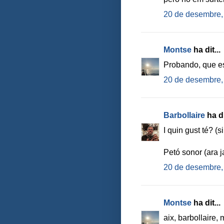
20 de desembre,
Montse
ha dit...
Probando, que es
20 de desembre,
Barbollaire
ha di
I quin gust té? (s
Petó sonor (ara ja
20 de desembre,
Montse
ha dit...
aix, barbollaire,