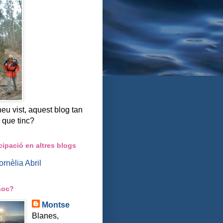
heu vist, aquest blog tan
c que tinc?
cipació en altres blogs
rnèlia Abril
soc?
Montse
Blanes,