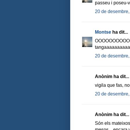
passeu i poseu-
20 de desembre,
Montse
ha dit...
OOOOOOOOOOOle
tangaaaaaaaaaa
20 de desembre,
Anònim ha dit...
vigila que fas, n
20 de desembre,
Anònim ha dit...
Són els mateixos 
mesos... encara 